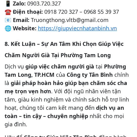
📱
Zalo:
0903.720.327
☎️
Điện thoại:
0918 720 327 – 0968 55 39 37
📧
Email:
Truongthong.vltb@gmail.com
🌐
Website:
https://giupviecnhatanbinh.vn
8. Kết Luận – Sự An Tâm Khi Chọn Giúp Việc
Chăm Người Già Tại Phường Tam Long
Dịch vụ
giúp việc chăm người già
tại
Phường
Tam Long, TP.HCM
của
Công ty Tân Bình
chính
là
giải pháp hoàn hảo giúp bạn chăm sóc cha
mẹ trọn vẹn hơn
. Với đội ngũ nhân viên tận
tâm, giàu kinh nghiệm và chính sách hỗ trợ linh
hoạt, chúng tôi cam kết mang đến
dịch vụ an
toàn – tin cậy – chuyên nghiệp
nhất cho mọi
gia đình.