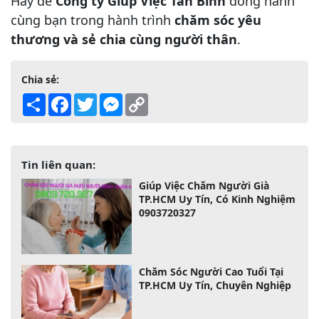
Hãy để
Công ty Giúp Việc Tân Bình
đồng hành
cùng bạn trong hành trình
chăm sóc yêu
thương và sẻ chia cùng người thân
.
Chia sẻ:
Share
Facebook
Twitter
Messenger
Copy
Link
Tin liên quan:
Giúp Việc Chăm Người Già
TP.HCM Uy Tín, Có Kinh Nghiệm
0903720327
Chăm Sóc Người Cao Tuổi Tại
TP.HCM Uy Tín, Chuyên Nghiệp