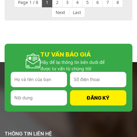
Page 1 / 8
1
2
3
4
5
6
7
8
Next
Last
TƯ VẤN BÁO GIÁ
Hãy để lại thông tin bên dưới để
được tư vấn từ chúng tôi!
THÔNG TIN LIÊN HỆ