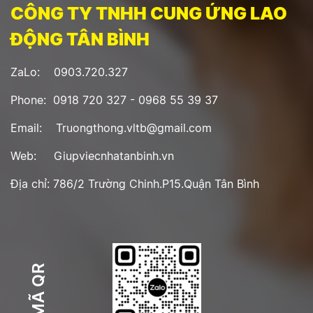
CÔNG TY TNHH CUNG ỨNG LAO
ĐỘNG TÂN BÌNH
ZaLo: 0903.720.327
Phone: 0918 720 327 - 0968 55 39 37
Email: Truongthong.vltb@gmail.com
Web: Giupviecnhatanbinh.vn
Địa chỉ: 786/2 Trường Chinh.P15.Quận Tân Bình
MÃ QR