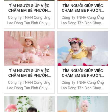
TÌM NGƯỜI GIÚP VIỆC
TÌM NGƯỜI GIÚP VIỆC
CHĂM EM BÉ PHƯỜNG
CHĂM EM BÉ PHƯỜNG
NGUYỄN THÁI BÌNH
CẦU ÔNG LÃNH QUẬN 1
Công Ty TNHH Cung Ứng
Công Ty TNHH Cung Ứng
QUẬN 1
Lao Động Tân Bình Chuyên
Lao Động Tân Bình Chuyên
Cung Cấp Người Giúp Việc
Cung Cấp Người Giúp Việc
Uy Tín Tại TP HCM
Uy Tín Tại TP HCM
TÌM NGƯỜI GIÚP VIỆC
TÌM NGƯỜI GIÚP VIỆC
CHĂM EM BÉ PHƯỜNG
CHĂM EM BÉ PHƯỜNG
CẦU KHO QUẬN 1
ĐAKAO QUẬN 1
Công Ty TNHH Cung Ứng
Công Ty TNHH Cung Ứng
Lao Động Tân Bình Chuyên
Lao Động Tân Bình Chuyên
Cung Cấp Người Giúp Việc
Cung Cấp Người Giúp Việc
Uy Tín Tại TP HCM
Uy Tín Tại TP HCM