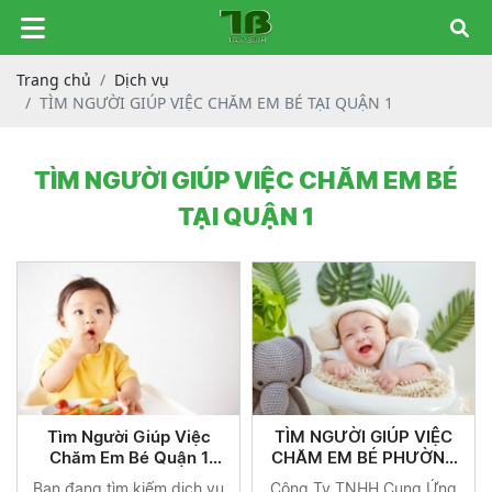
Trang chủ
Dịch vụ
TÌM NGƯỜI GIÚP VIỆC CHĂM EM BÉ TẠI QUẬN 1
TÌM NGƯỜI GIÚP VIỆC CHĂM EM BÉ
TẠI QUẬN 1
Tìm Người Giúp Việc
TÌM NGƯỜI GIÚP VIỆC
Chăm Em Bé Quận 1
CHĂM EM BÉ PHƯỜNG
TP.HCM | Công Ty TNHH
TÂN ĐỊNH QUẬN 1
Bạn đang tìm kiếm dịch vụ
Công Ty TNHH Cung Ứng