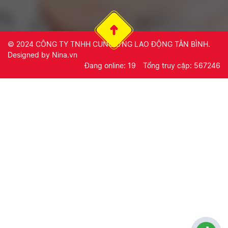
© 2024
CÔNG TY TNHH CUNG ỨNG LAO ĐỘNG TÂN BÌNH
.
Designed by
Nina.vn
Đang online: 19
Tổng truy cập: 567246