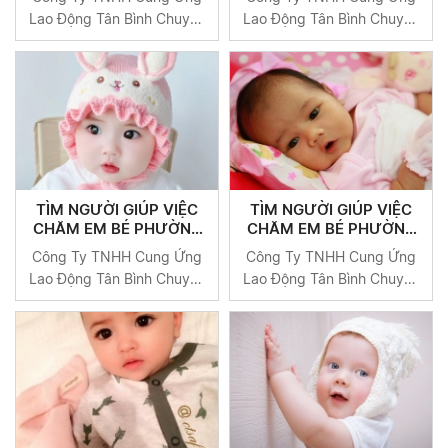
9
QUẬN 9
Lao Động Tân Bình Chuyên
Lao Động Tân Bình Chuyên
Cung Cấp Người Giúp Việc
Cung Cấp Người Giúp Việc
Uy Tín Tại TP HCM
Uy Tín Tại TP HCM
TÌM NGƯỜI GIÚP VIỆC
TÌM NGƯỜI GIÚP VIỆC
CHĂM EM BÉ PHƯỜNG
CHĂM EM BÉ PHƯỜNG
TĂNG NHƠN PHÚ A
TÂN PHÚ QUẬN 9
Công Ty TNHH Cung Ứng
Công Ty TNHH Cung Ứng
QUẬN 9
Lao Động Tân Bình Chuyên
Lao Động Tân Bình Chuyên
Cung Cấp Người Giúp Việc
Cung Cấp Người Giúp Việc
Uy Tín Tại TP HCM
Uy Tín Tại TP HCM