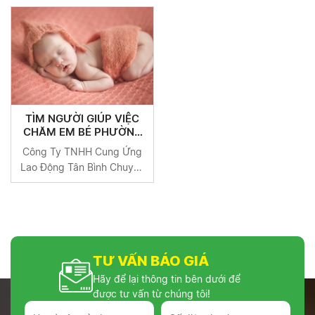
Uy Tín Tại TP HCM
Uy Tín Tại TP HCM
TÌM NGƯỜI GIÚP VIỆC
CHĂM EM BÉ PHƯỜNG
HIỆP PHÚ QUẬN 9
Công Ty TNHH Cung Ứng
Lao Động Tân Bình Chuyên
Cung Cấp Người Giúp Việc
Uy Tín Tại TP HCM
TƯ VẤN BÁO GIÁ
Hãy để lại thông tin bên dưới để
được tư vấn từ chúng tôi!