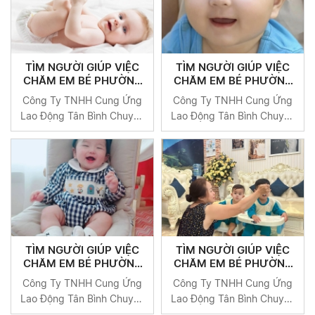
TÌM NGƯỜI GIÚP VIỆC
TÌM NGƯỜI GIÚP VIỆC
CHĂM EM BÉ PHƯỜNG
CHĂM EM BÉ PHƯỜNG
LONG TRƯỜNG QUẬN 9
LONG THẠNH MỸ QUẬN
Công Ty TNHH Cung Ứng
Công Ty TNHH Cung Ứng
9
Lao Động Tân Bình Chuyên
Lao Động Tân Bình Chuyên
Cung Cấp Người Giúp Việc
Cung Cấp Người Giúp Việc
Uy Tín Tại TP HCM
Uy Tín Tại TP HCM
TÌM NGƯỜI GIÚP VIỆC
TÌM NGƯỜI GIÚP VIỆC
CHĂM EM BÉ PHƯỜNG
CHĂM EM BÉ PHƯỜNG
LONG PHƯỚC QUẬN 9
LONG BÌNH QUẬN 9
Công Ty TNHH Cung Ứng
Công Ty TNHH Cung Ứng
Lao Động Tân Bình Chuyên
Lao Động Tân Bình Chuyên
Cung Cấp Người Giúp Việc
Cung Cấp Người Giúp Việc