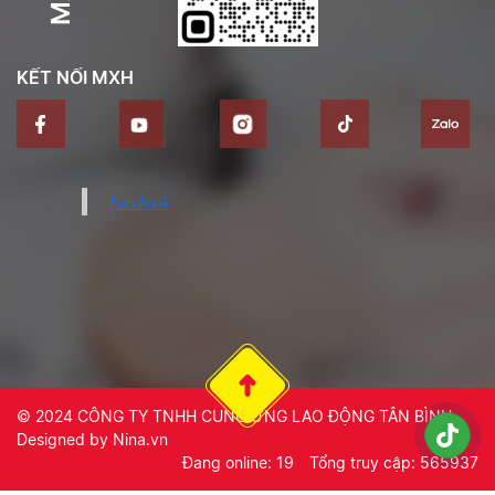
KẾT NỐI MXH
Facebook
© 2024
CÔNG TY TNHH CUNG ỨNG LAO ĐỘNG TÂN BÌNH
.
Designed by
Nina.vn
Đang online: 19
Tổng truy cập: 565937