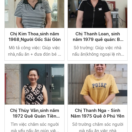
Chị Kim Thoa,sinh năm
Chị Thanh Loan, sinh
1968,Người Gốc Sài Gòn
năm 1979 quê quán: Bà
Rịa - Vũng Tàu
Mô tả công việc: Giúp việc
Sở trường: Giúp việc nhà
nhà,nấu ăn + đưa đón bé đi
nấu ăn(không ngoại lệ nhà
học
lầu hay Biệt thự + chăm sóc
em bé trên 6thang
Chị Thùy Vân,sinh năm
Chị Thanh Nga - Sinh
1972 Quê Quán Tiền
Năm 1975 Quê ở Phú Yên
Giang
Tìm việc chăm sóc người
Sở trường chăm sóc người
già,yếu,nấu ăn giúp việc
già,nấu ăn việc nhà