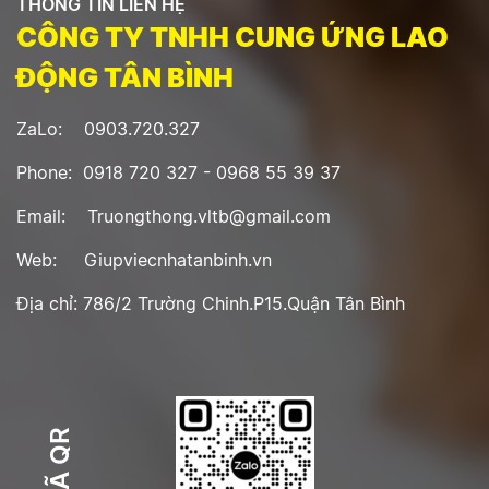
THÔNG TIN LIÊN HỆ
CÔNG TY TNHH CUNG ỨNG LAO
ĐỘNG TÂN BÌNH
ZaLo: 0903.720.327
Phone: 0918 720 327 - 0968 55 39 37
Email: Truongthong.vltb@gmail.com
Web: Giupviecnhatanbinh.vn
Địa chỉ: 786/2 Trường Chinh.P15.Quận Tân Bình
MÃ QR