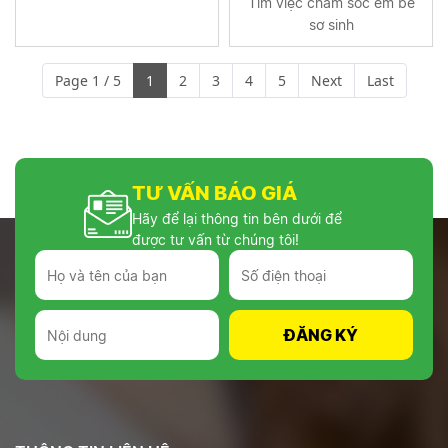
Tìm việc chăm sóc em bé
sơ sinh
Page 1 / 5
1
2
3
4
5
Next
Last
TƯ VẤN BÁO GIÁ
Hãy để lại thông tin bên dưới để
được tư vấn từ chúng tôi!