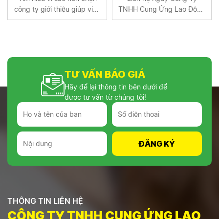
Giupviecnhatanbinh.vn
công ty giới thiệu giúp việc
TNHH Cung Ứng Lao Động
thay vì tự tìm. Phân tích lợi
Tân Bình qua số điện thoại
ích, rủi ro, ưu điểm dịch vụ
0903720327 để được hỗ
giúp việc chuyên nghiệp.
trợ dịch vụ tốt nhất,an tâm
Liên hệ Tân Bình ngay
nhất.Chúng tôi là đơn vị
0903720327!
cung cấp người giúp việc
TƯ VẤN BÁO GIÁ
gia đình tại Tphcm,làm ăn ở
lại đi về.
Hãy để lại thông tin bên dưới để
được tư vấn từ chúng tôi!
THÔNG TIN LIÊN HỆ
CÔNG TY TNHH CUNG ỨNG LAO