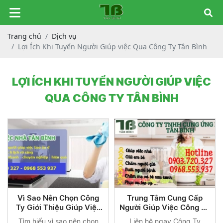
Trang chủ
Dịch vụ
Lợi Ích Khi Tuyển Người Giúp việc Qua Công Ty Tân Bình
LỢI ÍCH KHI TUYỂN NGƯỜI GIÚP VIỆC
QUA CÔNG TY TÂN BÌNH
Vì Sao Nên Chọn Công
Trung Tâm Cung Cấp
Ty Giới Thiệu Giúp Việc
Người Giúp Việc Công Ty
Uy Tín- 0903720327
Tân Bình 0903720327
Tìm hiểu vì sao nên chọn
Liên hệ ngay Công Ty