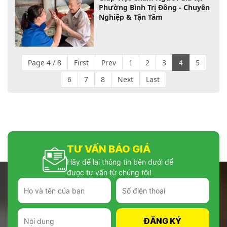
Phường Bình Trị Đông - Chuyên
Nghiệp & Tận Tâm
Page 4 / 8
First
Prev
1
2
3
4
5
6
7
8
Next
Last
TƯ VẤN BÁO GIÁ
Hãy để lại thông tin bên dưới để
được tư vấn từ chúng tôi!