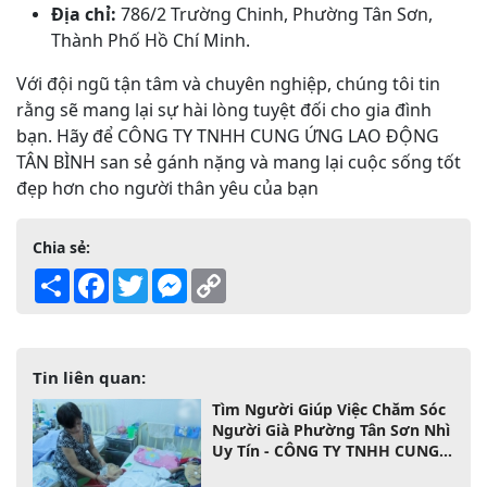
Địa chỉ:
786/2 Trường Chinh, Phường Tân Sơn,
Thành Phố Hồ Chí Minh.
Với đội ngũ tận tâm và chuyên nghiệp, chúng tôi tin
rằng sẽ mang lại sự hài lòng tuyệt đối cho gia đình
bạn. Hãy để CÔNG TY TNHH CUNG ỨNG LAO ĐỘNG
TÂN BÌNH san sẻ gánh nặng và mang lại cuộc sống tốt
đẹp hơn cho người thân yêu của bạn
Chia sẻ:
Share
Facebook
Twitter
Messenger
Copy
Link
Tin liên quan:
Tìm Người Giúp Việc Chăm Sóc
Người Già Phường Tân Sơn Nhì
Uy Tín - CÔNG TY TNHH CUNG
ỨNG LAO ĐỘNG TÂN BÌNH