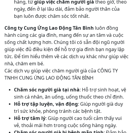
hàng, từ
giúp việc chăm người già
theo giờ, theo
ngày, đến ở lại lâu dài, đảm bảo người thân của
bạn luôn được chăm sóc tốt nhất.
Công ty Cung Ứng Lao Động Tân Bình
luôn đồng
hành cùng các gia đình, mang đến sự an tâm và cuộc
sống chất lượng hơn. Chúng tôi có sẵn đội ngũ người
giúp việc đủ điều kiện để hỗ trợ gia đình bạn ngay lập
tức. Để tìm hiểu thêm về các dịch vụ khác như giúp việc
nhà, chăm em bé.
Các dịch vụ giúp việc chăm người già của CÔNG TY
TNHH CUNG ỨNG LAO ĐỘNG TÂN BÌNH
Chăm sóc người già tại nhà
: Hỗ trợ sinh hoạt, vệ
sinh cá nhân, ăn uống, uống thuốc theo chỉ định.
Hỗ trợ tập luyện, vận động
: Giúp người già duy
trì sức khỏe, phòng tránh các bệnh tật.
Hỗ trợ tâm lý
: Giúp người cao tuổi cảm thấy vui
vẻ, thoải mái hơn trong cuộc sống hàng ngày.
Chăm sóc người già bị bệnh mãn tính
: Đảm bảo